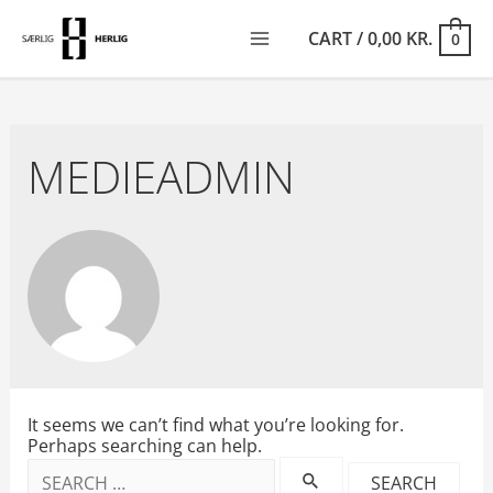
SKIP
TO
CART
/
0,00
KR.
0
CONTENT
MAIN
MENU
MEDIEADMIN
It seems we can’t find what you’re looking for.
Perhaps searching can help.
SEARCH
FOR: