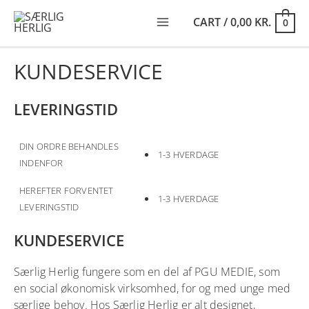
SKIP
TO
CART
/
0,00
KR.
0
CONTENT
MAIN
MENU
KUNDESERVICE
LEVERINGSTID
DIN ORDRE BEHANDLES
1-3 HVERDAGE
INDENFOR
HEREFTER FORVENTET
1-3 HVERDAGE
LEVERINGSTID
KUNDESERVICE
Særlig Herlig fungere som en del af PGU MEDIE, som
en social økonomisk virksomhed, for og med unge med
særlige behov. Hos Særlig Herlig er alt designet,