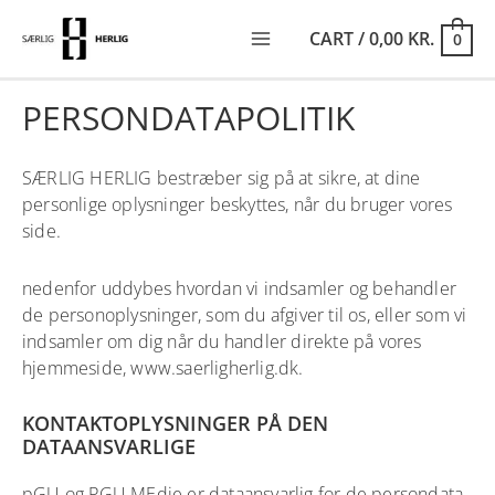
SKIP
TO
CART
/
0,00
KR.
0
CONTENT
MAIN
MENU
PERSONDATAPOLITIK
SÆRLIG HERLIG bestræber sig på at sikre, at dine
personlige oplysninger beskyttes, når du bruger vores
side.
nedenfor uddybes hvordan vi indsamler og behandler
de personoplysninger, som du afgiver til os, eller som vi
indsamler om dig når du handler direkte på vores
hjemmeside,
www.saerligherlig.dk
.
KONTAKTOPLYSNINGER PÅ DEN
DATAANSVARLIGE
pGU og PGU MEdie er dataansvarlig for de persondata,