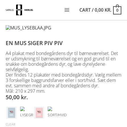
SKIP
TO
CART
/
0,00
KR.
0
CONTENT
MAIN
MENU
EN MUS SIGER PIV PIV
A4 plakat med bondegårdens dyr til børneværelset. Det
er udsmykning til børneværelset og en god grund til en
snakke om bondegårdens dyr, og lave dyrelydene
selvfølgelig.
Der findes 12 plakater med bondegårdsdyr. Vælg mellem
3 forskellige baggrundsfarver eller i sort/hvid. Sæt dem
evt. sammen med andre af bondegårdens dyr.
Mål: 210 x 297 mm.
50,00
kr.
CLEAR