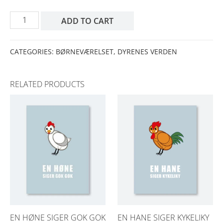
EN
ADD TO CART
MUS
SIGER
PIV
CATEGORIES:
BØRNEVÆRELSET
,
DYRENES VERDEN
PIV
QUANTITY
RELATED PRODUCTS
EN HØNE SIGER GOK GOK
EN HANE SIGER KYKELIKY