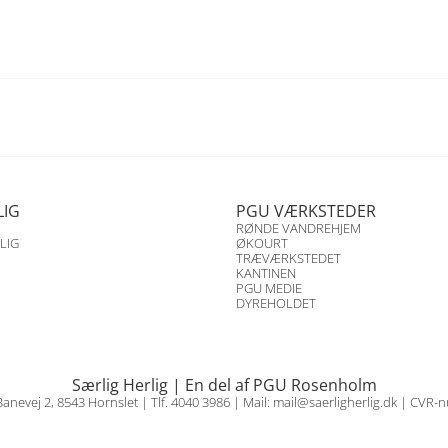
LIG
PGU VÆRKSTEDER
RØNDE VANDREHJEM
LIG
ØKOURT
TRÆVÆRKSTEDET
KANTINEN
PGU MEDIE
DYREHOLDET
Særlig Herlig | En del af PGU Rosenholm
nevej 2, 8543 Hornslet
| Tlf. 4040 3986 | Mail:
mail@saerligherlig.dk
| CVR-n